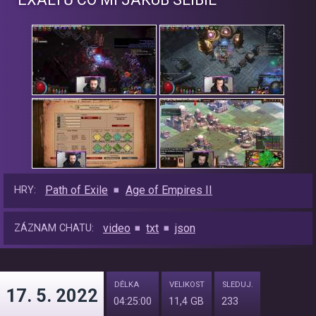
Path of Exile
Age of Empires II
HRY:
video
txt
json
ZÁZNAM CHATU:
DÉLKA
VELIKOST
SLEDUJ.
17. 5. 2022
04:25:00
11,4 GB
233