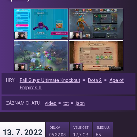
Fall Guys: Ultimate Knockout
Dota 2
Age of
HRY:
Empires II
video
txt
json
ZÁZNAM CHATU:
DÉLKA
VELIKOST
SLEDUJ.
13. 7. 2022
05:32:08
17,7 GB
55