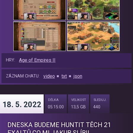
Age of Empires II
HRY:
video
txt
json
ZÁZNAM CHATU:
DÉLKA
VELIKOST
SLEDUJ.
18. 5. 2022
05:15:00
13,5 GB
440
DNESKA BUDEME HUNTIT TĚCH 21
EXALTŮ CO MI JAKUB SLÍBIL