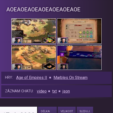
AOEAOEAOEAOEAOEAOE​AOE
Age of Empires II
Marbles On Stream
HRY:
video
txt
json
ZÁZNAM CHATU:
DÉLKA
VELIKOST
SLEDUJ.