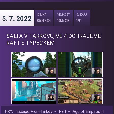
DÉLKA
VELIKOST
SLEDUJ.
5. 7. 2022
05:47:34
18,6 GB
191
SALTA V TARKOVU, VE 4 DOHRAJEME
RAFT S TÝPEČKEM
Escape From Tarkov
Raft
Age of Empires II
HRY: