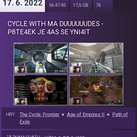
17. 6. 2022
06:47:40
17,5 GB
76
CYCLE WITH MA DUUUUUUDES -
P8TE4EK JE 4AS SE YNI4IT
The Cycle: Frontier
Age of Empires II
Path of
HRY:
Exile