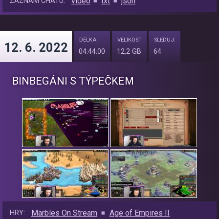
video
txt
json
ZÁZNAM CHATU:
DÉLKA
VELIKOST
SLEDUJ.
12. 6. 2022
04:44:00
12,2 GB
64
BINBEGÁNI S TÝPEČKEM
Marbles On Stream
Age of Empires II
HRY: