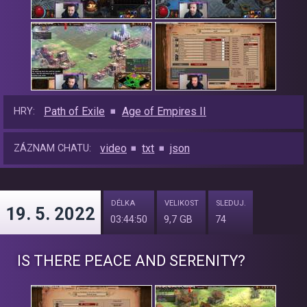
Path of Exile
Age of Empires II
HRY:
video
txt
json
ZÁZNAM CHATU:
DÉLKA
VELIKOST
SLEDUJ.
19. 5. 2022
03:44:50
9,7 GB
74
IS THERE PEACE AND SERENITY?