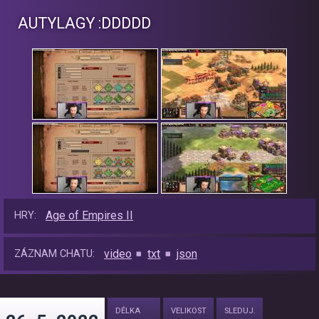
AUTYLAGY :DDDDD
Age of Empires II
HRY:
video
txt
json
ZÁZNAM CHATU:
DÉLKA
VELIKOST
SLEDUJ.