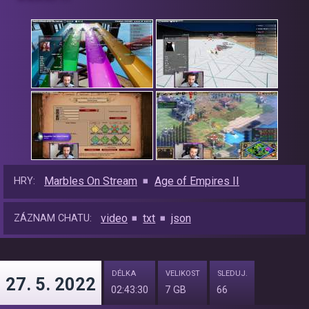
Marbles On Stream
Age of Empires II
HRY:
video
txt
json
ZÁZNAM CHATU:
DÉLKA
VELIKOST
SLEDUJ.
27. 5. 2022
02:43:30
7 GB
66