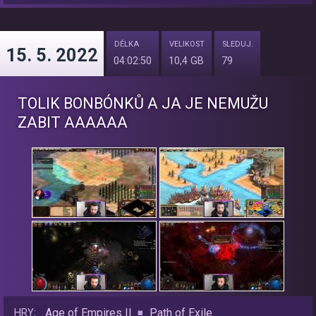
DÉLKA
VELIKOST
SLEDUJ.
15. 5. 2022
04:02:50
10,4 GB
79
TOLIK BONBÓNKŮ A JA JE NEMUŽU
ZABIT AAAAAA
Age of Empires II
Path of Exile
HRY: