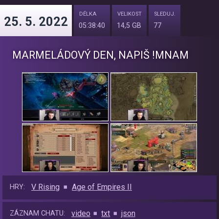
DÉLKA
VELIKOST
SLEDUJ.
25. 5. 2022
05:38:40
14,5 GB
77
MARMELÁDOVÝ DEN, NAPIŠ !MNAM
V Rising
Age of Empires II
HRY:
video
txt
json
ZÁZNAM CHATU: