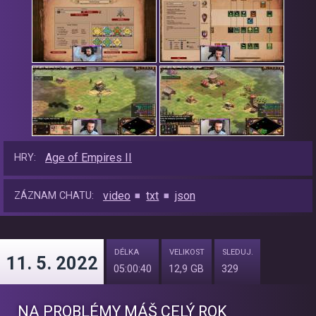
Age of Empires II
HRY:
video
txt
json
ZÁZNAM CHATU:
DÉLKA
VELIKOST
SLEDUJ.
11. 5. 2022
05:00:40
12,9 GB
329
NA PROBLÉMY MÁŠ CELÝ ROK