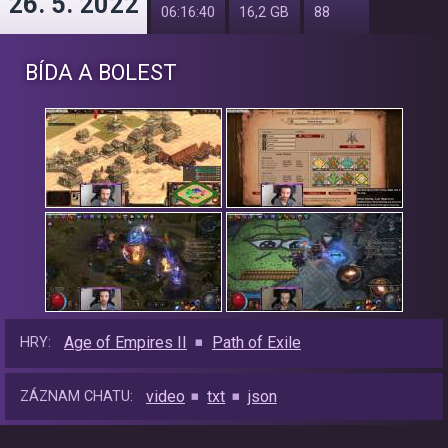
26. 5. 2022
06:16:40
16,2 GB
88
BÍDA A BOLEST
Age of Empires II
Path of Exile
HRY:
video
txt
json
ZÁZNAM CHATU: