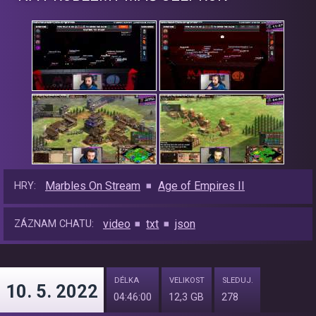
Marbles On Stream
Age of Empires II
HRY:
video
txt
json
ZÁZNAM CHATU:
DÉLKA
VELIKOST
SLEDUJ.
10. 5. 2022
04:46:00
12,3 GB
278