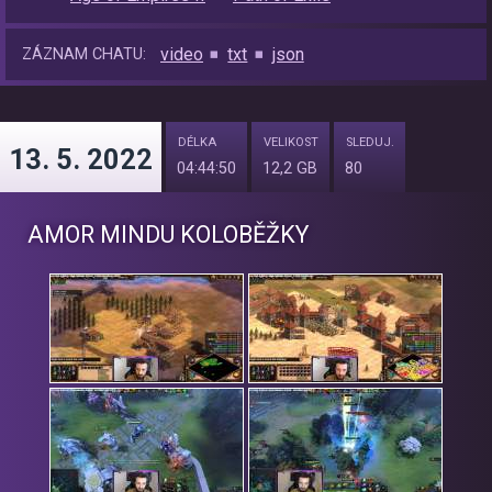
video
txt
json
ZÁZNAM CHATU:
DÉLKA
VELIKOST
SLEDUJ.
13. 5. 2022
04:44:50
12,2 GB
80
AMOR MINDU KOLOBĚŽKY