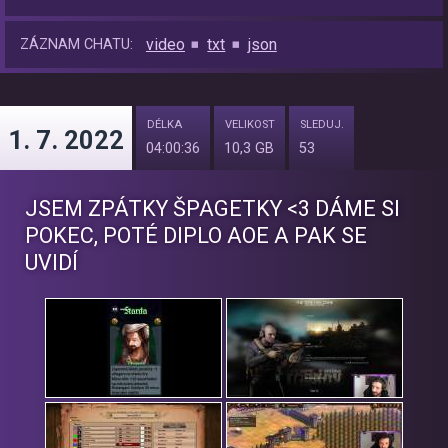
video
txt
json
ZÁZNAM CHATU:
DÉLKA
VELIKOST
SLEDUJ.
1. 7. 2022
04:00:36
10,3 GB
53
JSEM ZPÁTKY ŠPAGETKY <3 DÁME SI
POKEC, POTÉ DIPLO AOE A PAK SE
UVIDÍ