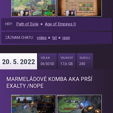
Path of Exile
Age of Empires II
HRY:
video
txt
json
ZÁZNAM CHATU:
DÉLKA
VELIKOST
SLEDUJ.
20. 5. 2022
06:50:50
17,6 GB
240
MARMELÁDOVÉ KOMBA AKA PRŠÍ
EXALTY /NOPE