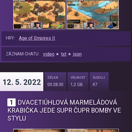
Age of Empires II
HRY:
video
txt
json
ZÁZNAM CHATU:
DÉLKA
VELIKOST
SLEDUJ.
12. 5. 2022
00:28:30
1,2 GB
47
1
DVACETIÚHLOVÁ MARMELÁDOVÁ
KRABIČKA JEDE SUPR ČUPR BOMBY VE
STYLU