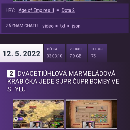
Age of Empires II
Dota 2
HRY:
video
txt
json
ZÁZNAM CHATU:
DÉLKA
VELIKOST
SLEDUJ.
12. 5. 2022
03:03:10
7,9 GB
75
2
DVACETIÚHLOVÁ MARMELÁDOVÁ
KRABIČKA JEDE SUPR ČUPR BOMBY VE
STYLU