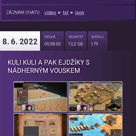
video
txt
json
ZÁZNAM CHATU:
DÉLKA
VELIKOST
SLEDUJ.
8. 6. 2022
05:08:00
13,2 GB
179
KULI KULI A PAK EJDŽÍKY S
NÁDHERNÝM VOUSKEM