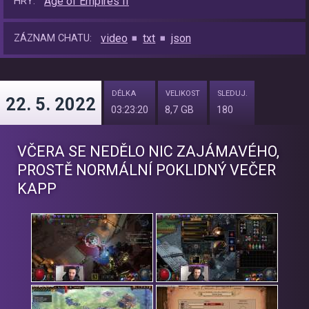
Age of Empires II
HRY:
video
txt
json
ZÁZNAM CHATU:
DÉLKA
VELIKOST
SLEDUJ.
22. 5. 2022
03:23:20
8,7 GB
180
VČERA SE NEDĚLO NIC ZAJÁMAVÉHO,
PROSTĚ NORMÁLNÍ POKLIDNÝ VEČER
KAPP