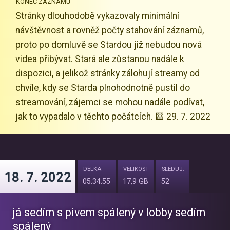
KONEC ZÁZNAMŮ
Stránky dlouhodobě vykazovaly minimální
návštěvnost a rovněž počty stahování záznamů,
proto po domluvě se Stardou již nebudou nová
videa přibývat. Stará ale zůstanou nadále k
dispozici, a jelikož stránky zálohují streamy od
chvíle, kdy se Starda plnohodnotně pustil do
streamování, zájemci se mohou nadále podívat,
jak to vypadalo v těchto počátcích. 🟨 29. 7. 2022
DÉLKA
VELIKOST
SLEDUJ.
18. 7. 2022
05:34:55
17,9 GB
52
já sedím s pivem spálený v lobby sedím
spálený