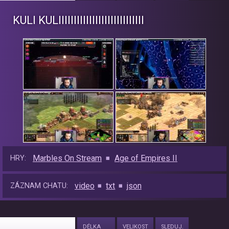
KULI KULIIIIIIIIIIIIIII​IIIIIIIIIIIII
Marbles On Stream
Age of Empires II
HRY:
video
txt
json
ZÁZNAM CHATU:
DÉLKA
VELIKOST
SLEDUJ.