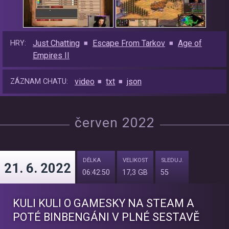
Just Chatting
Escape From Tarkov
Age of
HRY:
Empires II
video
txt
json
ZÁZNAM CHATU:
červen 2022
DÉLKA
VELIKOST
SLEDUJ.
21. 6. 2022
06:42:50
17,3 GB
55
KULI KULI O GAMESKY NA STEAM A
POTÉ BINBENGÁNI V PLNÉ SESTAVĚ