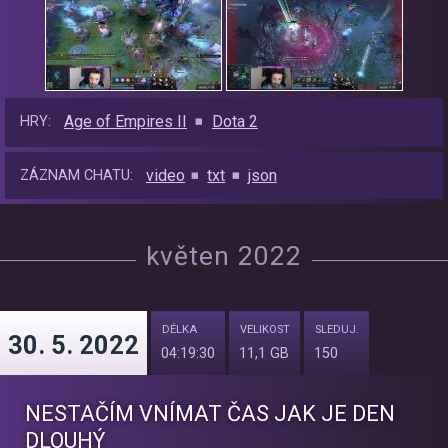
Age of Empires II
Dota 2
HRY:
video
txt
json
ZÁZNAM CHATU:
květen 2022
DÉLKA
VELIKOST
SLEDUJ.
30. 5. 2022
04:19:30
11,1 GB
150
NESTAČÍM VNÍMAT ČAS JAK JE DEN
DLOUHÝ