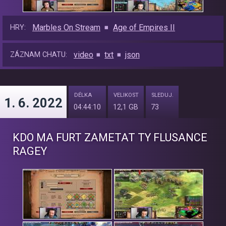
Marbles On Stream
Age of Empires II
HRY:
video
txt
json
ZÁZNAM CHATU:
DÉLKA
VELIKOST
SLEDUJ.
1. 6. 2022
04:44:10
12,1 GB
73
KDO MA FURT ZAMETAT TY FLUSANCE
RAGEY