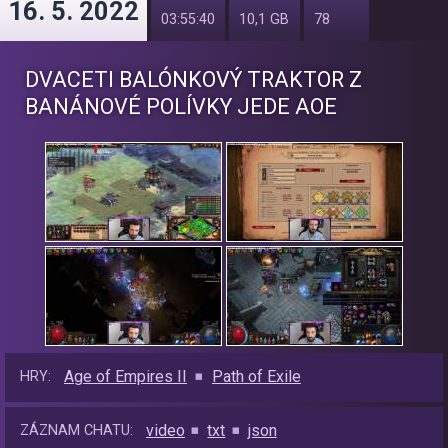
16. 5. 2022
03:55:40
10,1 GB
78
DVACETI BALÓNKOVÝ TRAKTOR Z
BANÁNOVÉ POLÍVKY JEDE AOE
Age of Empires II
Path of Exile
HRY:
video
txt
json
ZÁZNAM CHATU: