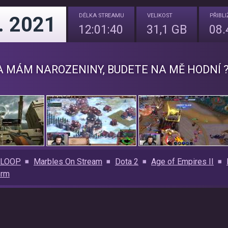
DÉLKA
STREAMU
VELIKOST
PŘIBL
. 2021
12:01:40
31,1 GB
08.
 MÁM NAROZENINY, BUDETE NA MĚ HODNÍ ?
HLOOP
Marbles On Stream
Dota 2
Age of Empires II
orm