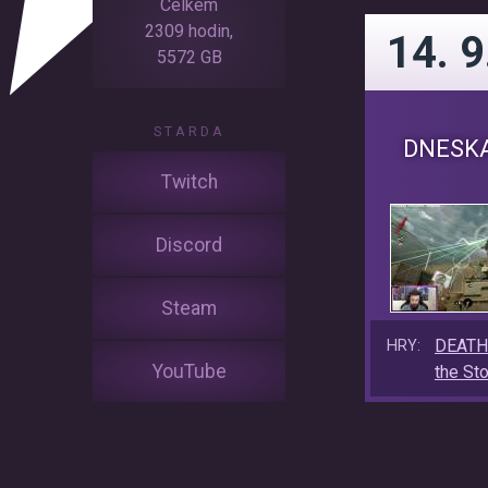
Celkem
2309 hodin,
14. 9
5572 GB
STARDA
DNESKA
Twitch
Discord
Steam
DEAT
HRY:
YouTube
the St