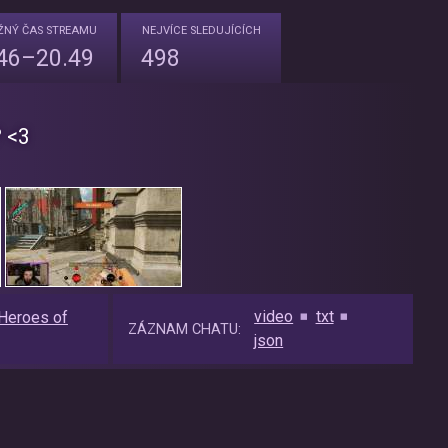
IŽNÝ
ČAS STREAMU
NEJVÍCE
SLEDUJÍCÍCH
46–20.49
498
 <3
video
txt
Heroes of
ZÁZNAM CHATU:
json