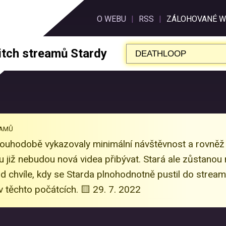
O WEBU
|
RSS
|
ZÁLOHOVANÉ
W
itch streamů Stardy
NAMŮ
louhodobě vykazovaly minimální návštěvnost a rovně
 již nebudou nová videa přibývat. Stará ale zůstanou na
d chvíle, kdy se Starda plnohodnotně pustil do stream
v těchto počátcích. 🟨 29. 7. 2022