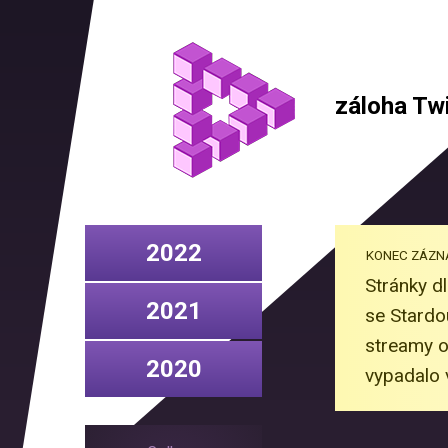
záloha Tw
2022
KONEC ZÁZ
Stránky d
2021
se Stardou
streamy o
2020
vypadalo 