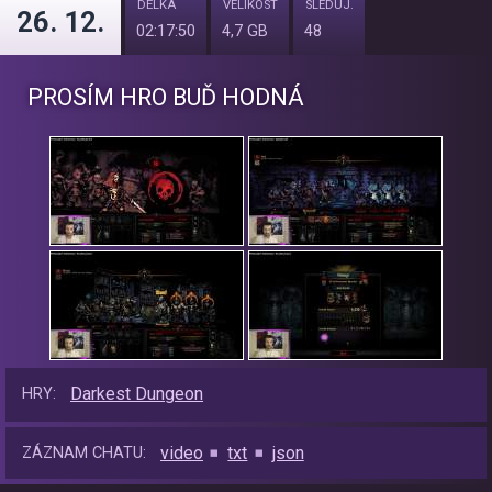
DÉLKA
VELIKOST
SLEDUJ.
26. 12.
02:17:50
4,7 GB
48
PROSÍM HRO BUĎ HODNÁ
Darkest Dungeon
HRY:
video
txt
json
ZÁZNAM CHATU: