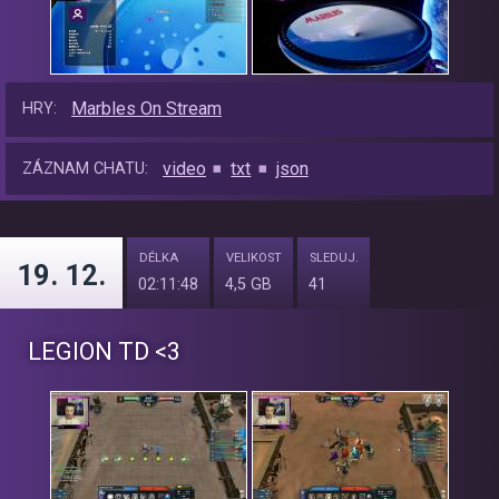
Marbles On Stream
HRY:
video
txt
json
ZÁZNAM CHATU:
DÉLKA
VELIKOST
SLEDUJ.
19. 12.
02:11:48
4,5 GB
41
LEGION TD <3