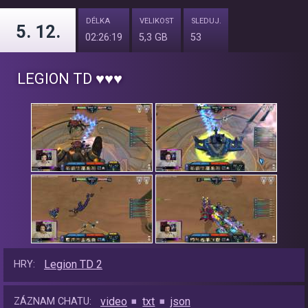
DÉLKA
VELIKOST
SLEDUJ.
5. 12.
02:26:19
5,3 GB
53
LEGION TD ♥♥♥
Legion TD 2
HRY:
video
txt
json
ZÁZNAM CHATU: