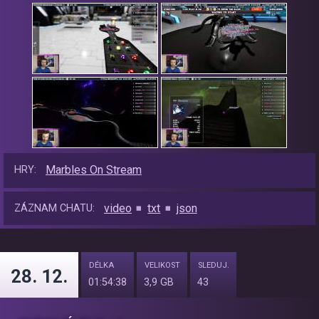
Marbles On Stream
HRY:
video
txt
json
ZÁZNAM CHATU:
DÉLKA
VELIKOST
SLEDUJ.
28. 12.
01:54:38
3,9 GB
43