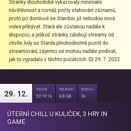
Stránky dlouhodobě vykazovaly minimální
návštěvnost a rovněž počty stahování záznamů,
proto po domluvě se Stardou již nebudou nová
videa přibývat. Stará ale zůstanou nadále k
dispozici, a jelikož stránky zálohují streamy od
chvíle, kdy se Starda plnohodnotně pustil do
streamování, zájemci se mohou nadále podívat,
jak to vypadalo v těchto počátcích. 🟨 29. 7. 2022
DÉLKA
VELIKOST
SLEDUJ.
29. 12.
02:19:16
4,8 GB
56
ÚTERNÍ CHILL U KULIČEK, 3 HRY IN
GAME