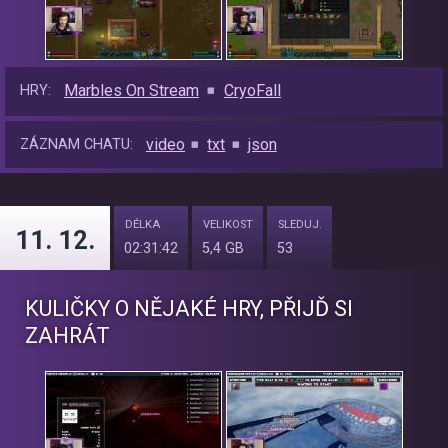
Marbles On Stream
CryoFall
HRY:
video
txt
json
ZÁZNAM CHATU:
DÉLKA
VELIKOST
SLEDUJ.
11. 12.
02:31:42
5,4 GB
53
KULIČKY O NĚJAKÉ HRY, PŘIJĎ SI
ZAHRÁT