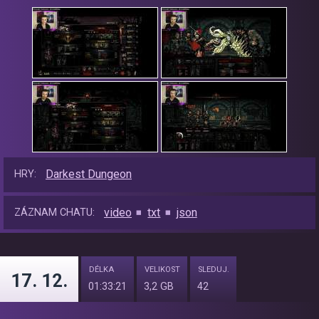
Darkest Dungeon
HRY:
video
txt
json
ZÁZNAM CHATU:
DÉLKA
VELIKOST
SLEDUJ.
17. 12.
01:33:21
3,2 GB
42