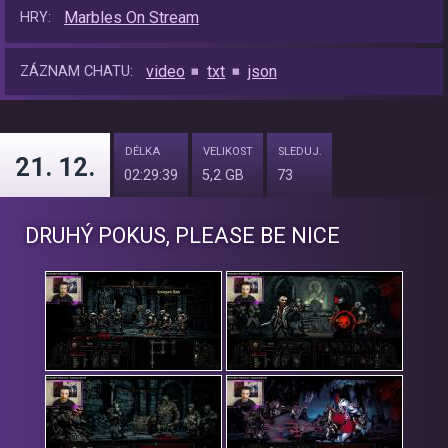
Marbles On Stream
HRY:
video
txt
json
ZÁZNAM CHATU:
DÉLKA
VELIKOST
SLEDUJ.
21. 12.
02:29:39
5,2 GB
73
DRUHÝ POKUS, PLEASE BE NICE