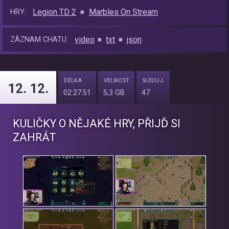
Legion TD 2
Marbles On Stream
HRY:
video
txt
json
ZÁZNAM CHATU:
DÉLKA
VELIKOST
SLEDUJ.
12. 12.
02:27:51
5,3 GB
47
KULIČKY O NĚJAKÉ HRY, PŘIJĎ SI
ZAHRÁT