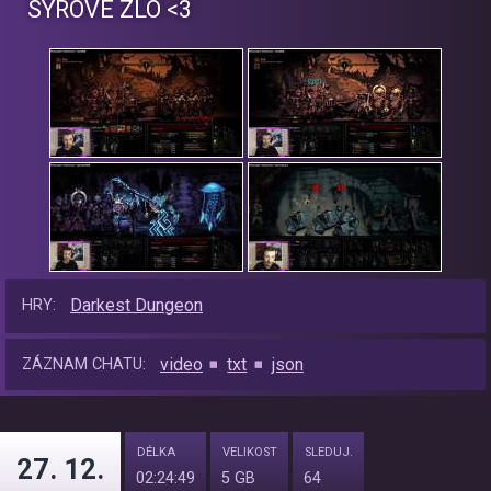
SYROVÉ ZLO <3
Darkest Dungeon
HRY:
video
txt
json
ZÁZNAM CHATU:
DÉLKA
VELIKOST
SLEDUJ.
27. 12.
02:24:49
5 GB
64