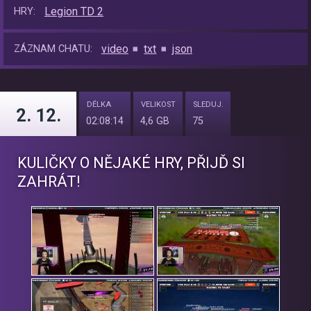
Legion TD 2
HRY:
video
txt
json
ZÁZNAM CHATU:
DÉLKA
VELIKOST
SLEDUJ.
2. 12.
02:08:14
4,6 GB
75
KULIČKY O NĚJAKÉ HRY, PŘIJĎ SI
ZAHRÁT!