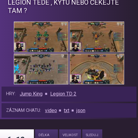
LEGION TÉDÉ , KÝŤU NEBO ČEKEJTE
TAM ?
Jump King
Legion TD 2
HRY:
video
txt
json
ZÁZNAM CHATU:
DÉLKA
VELIKOST
SLEDUJ.