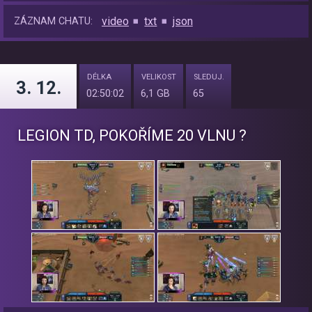
video
txt
json
ZÁZNAM CHATU:
DÉLKA
VELIKOST
SLEDUJ.
3. 12.
02:50:02
6,1 GB
65
LEGION TD, POKOŘÍME 20 VLNU ?