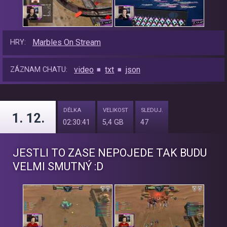
Marbles On Stream
HRY:
video
txt
json
ZÁZNAM CHATU:
DÉLKA
VELIKOST
SLEDUJ.
1. 12.
02:30:41
5,4 GB
47
JESTLI TO ZASE NEPOJEDE TAK BUDU
VELMI SMUTNÝ :D