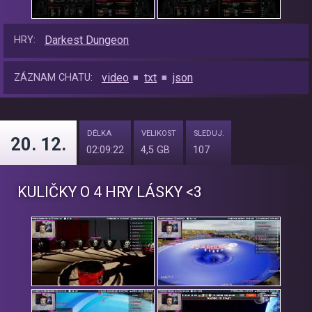
Darkest Dungeon
HRY:
video
txt
json
ZÁZNAM CHATU:
DÉLKA
VELIKOST
SLEDUJ.
20. 12.
02:09:22
4,5 GB
107
KULIČKY O 4 HRY LÁSKY <3