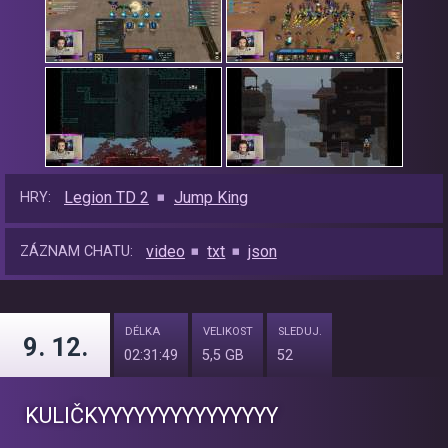
Legion TD 2
Jump King
HRY:
video
txt
json
ZÁZNAM CHATU:
DÉLKA
VELIKOST
SLEDUJ.
9. 12.
02:31:49
5,5 GB
52
KULIČKYYYYYYYYYYY​YYYY