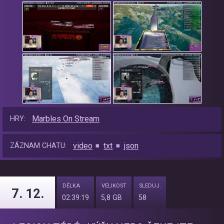
Marbles On Stream
HRY:
video
txt
json
ZÁZNAM CHATU:
DÉLKA
VELIKOST
SLEDUJ.
7. 12.
02:39:19
5,8 GB
58