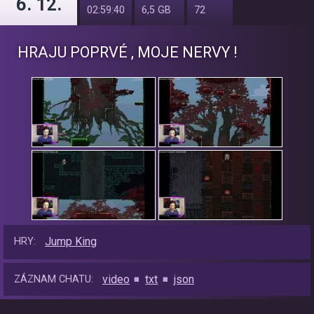
6. 12.
02:59:40
6,5 GB
72
HRAJU POPRVÉ , MOJE NERVY !
Jump King
HRY:
video
txt
json
ZÁZNAM CHATU: