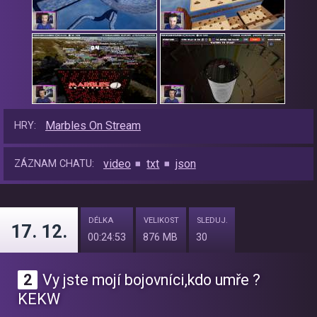
Marbles On Stream
HRY:
video
txt
json
ZÁZNAM CHATU:
DÉLKA
VELIKOST
SLEDUJ.
17. 12.
00:24:53
876 MB
30
2
Vy jste mojí bojovníci,kdo umře ?
KEKW