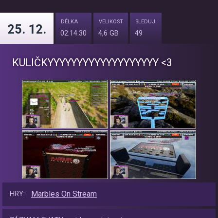
DÉLKA
VELIKOST
SLEDUJ.
25. 12.
02:14:30
4,6 GB
49
KULIČKYYYYYYYYYYY​YYYYYYYY <3
Marbles On Stream
HRY: