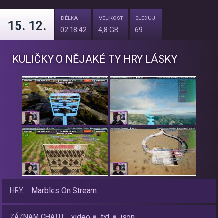
DÉLKA
VELIKOST
SLEDUJ.
15. 12.
02:18:42
4,8 GB
69
KULIČKY O NĚJAKÉ TY HRY LÁSKY
Marbles On Stream
HRY:
video
txt
json
ZÁZNAM CHATU: