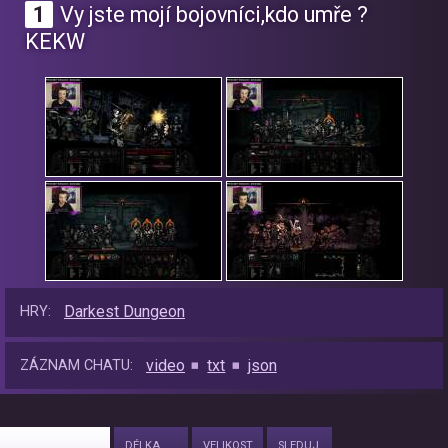
1
Vy jste mojí bojovníci,kdo umře ?
KEKW
Darkest Dungeon
HRY:
video
txt
json
ZÁZNAM CHATU:
DÉLKA
VELIKOST
SLEDUJ.