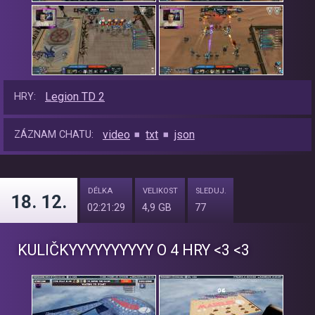
Legion TD 2
HRY:
video
txt
json
ZÁZNAM CHATU:
DÉLKA
VELIKOST
SLEDUJ.
18. 12.
02:21:29
4,9 GB
77
KULIČKYYYYYYYYYY O 4 HRY <3 <3