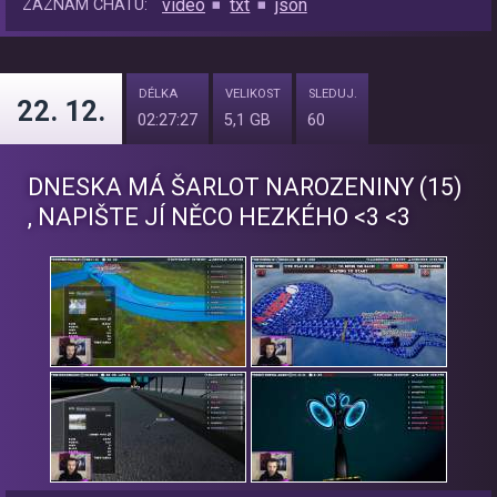
video
txt
json
ZÁZNAM CHATU:
DÉLKA
VELIKOST
SLEDUJ.
22. 12.
02:27:27
5,1 GB
60
DNESKA MÁ ŠARLOT NAROZENINY (15)
, NAPIŠTE JÍ NĚCO HEZKÉHO <3 <3