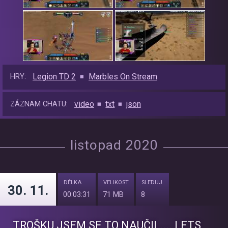
Legion TD 2
Marbles On Stream
HRY:
video
txt
json
ZÁZNAM CHATU:
listopad 2020
DÉLKA
VELIKOST
SLEDUJ.
30. 11.
00:03:31
71 MB
8
TROŠKU JSEM SE TO NAUČIL.... LETS