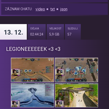
video
txt
json
ZÁZNAM CHATU:
DÉLKA
VELIKOST
SLEDUJ.
13. 12.
02:44:24
5,9 GB
57
LEGIONEEEEEEK <3 <3