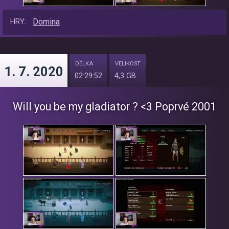
Domina
HRY:
DÉLKA
VELIKOST
1. 7. 2020
02:29:52
4,3 GB
Will you be my gladiator ? <3 Poprvé 2001