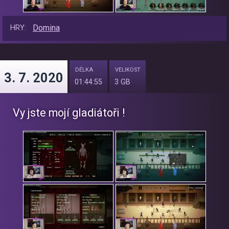
Domina
HRY:
DÉLKA
VELIKOST
3. 7. 2020
01:44:55
3 GB
Vy jste mojí gladiátoři !