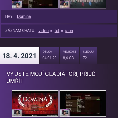
Domina
HRY:
video
txt
json
ZÁZNAM CHATU:
DÉLKA
VELIKOST
SLEDUJ.
18. 4. 2021
04:01:29
8,4 GB
72
VY JSTE MOJÍ GLADIÁTOŘI, PŘIJĎ
UMŘÍT