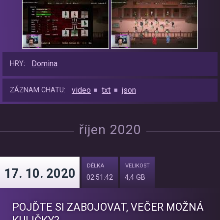
Domina
HRY:
video
txt
json
ZÁZNAM CHATU:
říjen 2020
DÉLKA
VELIKOST
17. 10. 2020
02:51:42
4,4 GB
POJĎTE SI ZABOJOVAT, VEČER MOŽNÁ