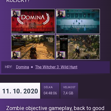
KULIČKY?
Domina
The Witcher 3: Wild Hunt
HRY:
DÉLKA
VELIKOST
11. 10. 2020
04:48:06
7,4 GB
Zombie objective gameplay, back to good