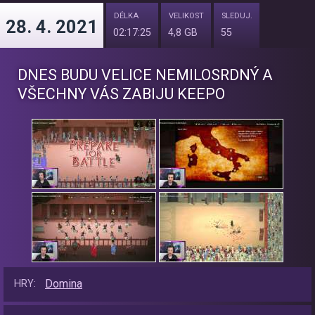
DÉLKA
VELIKOST
SLEDUJ.
28. 4. 2021
02:17:25
4,8 GB
55
DNES BUDU VELICE NEMILOSRDNÝ A
VŠECHNY VÁS ZABIJU KEEPO
Domina
HRY: