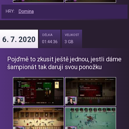
Domina
HRY:
DÉLKA
VELIKOST
6. 7. 2020
01:44:36
3 GB
Pojďmě to zkusit ještě jednou, jestli dáme
šampionát tak daruji svou ponožku