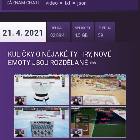
video
txt
json
ZÁZNAM CHATU:
DÉLKA
VELIKOST
SLEDUJ.
21. 4. 2021
02:09:41
4,5 GB
59
KULIČKY O NĚJAKÉ TY HRY, NOVÉ
EMOTY JSOU ROZDĚLANÉ 👀