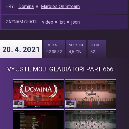
Domina
Marbles On Stream
HRY:
video
txt
json
ZÁZNAM CHATU:
DÉLKA
VELIKOST
SLEDUJ.
20. 4. 2021
02:08:32
4,5 GB
52
VY JSTE MOJÍ GLADIÁTOŘI PART 666