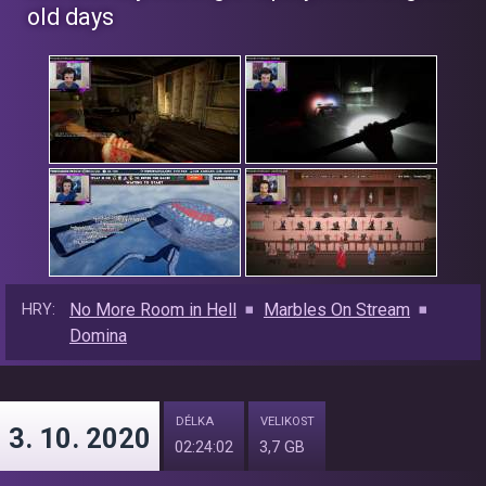
old days
No More Room in Hell
Marbles On Stream
HRY:
Domina
DÉLKA
VELIKOST
3. 10. 2020
02:24:02
3,7 GB