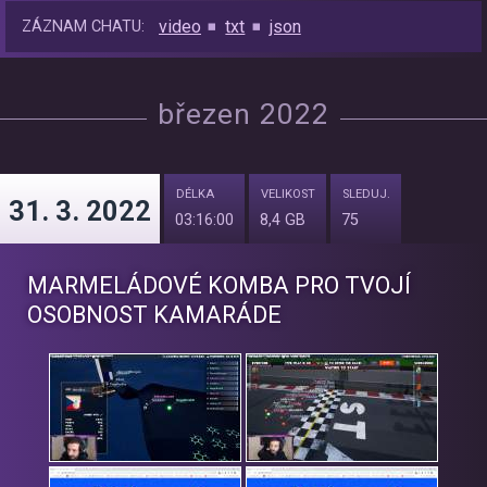
video
txt
json
ZÁZNAM CHATU:
březen 2022
DÉLKA
VELIKOST
SLEDUJ.
31. 3. 2022
03:16:00
8,4 GB
75
MARMELÁDOVÉ KOMBA PRO TVOJÍ
OSOBNOST KAMARÁDE