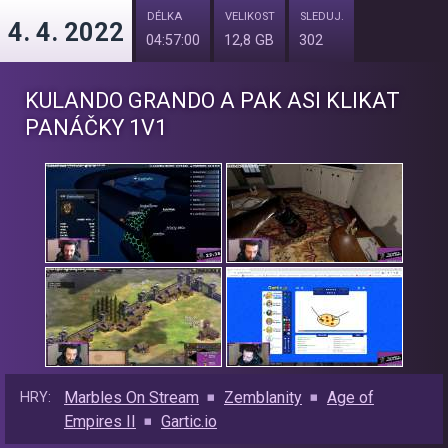
DÉLKA
VELIKOST
SLEDUJ.
4. 4. 2022
04:57:00
12,8 GB
302
KULANDO GRANDO A PAK ASI KLIKAT
PANÁČKY 1V1
Marbles On Stream
Zemblanity
Age of
HRY:
Empires II
Gartic.io