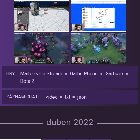
Marbles On Stream
Gartic Phone
Gartic.io
HRY:
Dota 2
video
txt
json
ZÁZNAM CHATU:
duben 2022