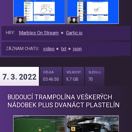
Marbles On Stream
Gartic.io
HRY:
video
txt
json
ZÁZNAM CHATU:
DÉLKA
VELIKOST
SLEDUJ.
7. 3. 2022
03:46:50
9,7 GB
70
BUDOUCÍ TRAMPOLÍNA VEŠKERÝCH
NÁDOBEK PLUS DVANÁCT PLASTELÍN