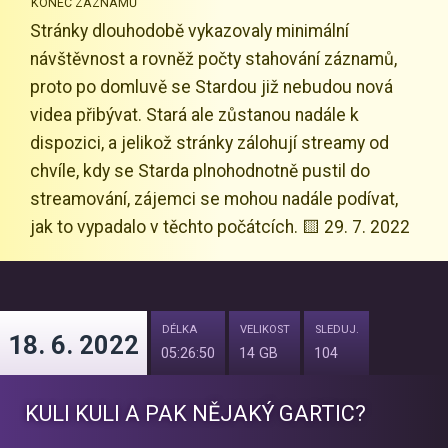
KONEC ZÁZNAMŮ
Stránky dlouhodobě vykazovaly minimální
návštěvnost a rovněž počty stahování záznamů,
proto po domluvě se Stardou již nebudou nová
videa přibývat. Stará ale zůstanou nadále k
dispozici, a jelikož stránky zálohují streamy od
chvíle, kdy se Starda plnohodnotně pustil do
streamování, zájemci se mohou nadále podívat,
jak to vypadalo v těchto počátcích. 🟨 29. 7. 2022
DÉLKA
VELIKOST
SLEDUJ.
18. 6. 2022
05:26:50
14 GB
104
KULI KULI A PAK NĚJAKÝ GARTIC?