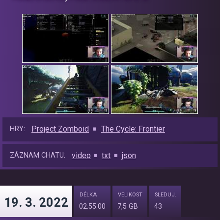
Project Zomboid
The Cycle: Frontier
HRY:
video
txt
json
ZÁZNAM CHATU:
DÉLKA
VELIKOST
SLEDUJ.
19. 3. 2022
02:55:00
7,5 GB
43