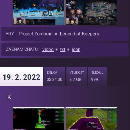
Project Zomboid
Legend of Keepers
HRY:
video
txt
json
ZÁZNAM CHATU:
DÉLKA
VELIKOST
SLEDUJ.
19. 2. 2022
03:34:30
9,2 GB
999
K