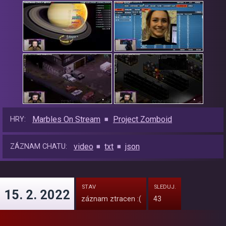
Marbles On Stream
Project Zomboid
HRY:
video
txt
json
ZÁZNAM CHATU:
STAV
SLEDUJ.
15. 2. 2022
záznam ztracen :(
43