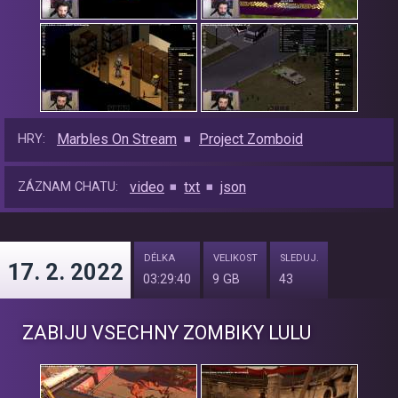
Marbles On Stream
Project Zomboid
HRY:
video
txt
json
ZÁZNAM CHATU:
DÉLKA
VELIKOST
SLEDUJ.
17. 2. 2022
03:29:40
9 GB
43
ZABIJU VSECHNY ZOMBIKY LULU