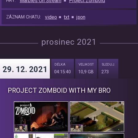
Marbles On Stream
Project Zomboid
HRY:
video
txt
json
ZÁZNAM CHATU:
prosinec 2021
DÉLKA
VELIKOST
SLEDUJ.
29. 12. 2021
04:15:40
10,9 GB
273
PROJECT ZOMBOID WITH MY BRO