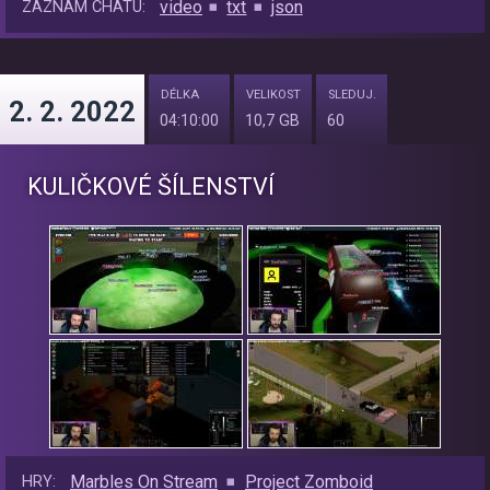
video
txt
json
ZÁZNAM CHATU:
DÉLKA
VELIKOST
SLEDUJ.
2. 2. 2022
04:10:00
10,7 GB
60
KULIČKOVÉ ŠÍLENSTVÍ
Marbles On Stream
Project Zomboid
HRY: