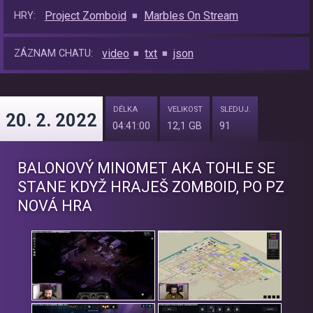
Project Zomboid
Marbles On Stream
HRY:
video
txt
json
ZÁZNAM CHATU:
DÉLKA
VELIKOST
SLEDUJ.
20. 2. 2022
04:41:00
12,1 GB
91
BALONOVÝ MINOMET AKA TOHLE SE
STANE KDYŽ HRAJEŠ ZOMBOID, PO PZ
NOVÁ HRA