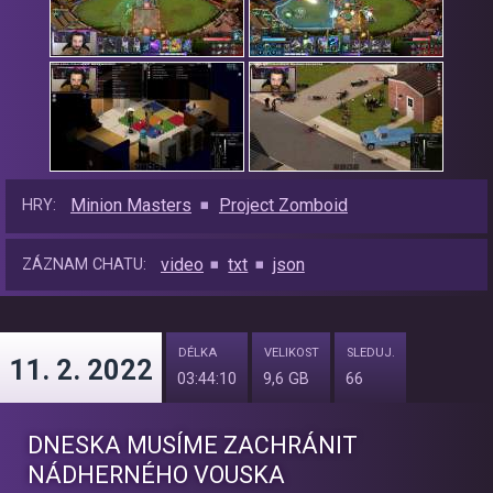
Minion Masters
Project Zomboid
HRY:
video
txt
json
ZÁZNAM CHATU:
DÉLKA
VELIKOST
SLEDUJ.
11. 2. 2022
03:44:10
9,6 GB
66
DNESKA MUSÍME ZACHRÁNIT
NÁDHERNÉHO VOUSKA