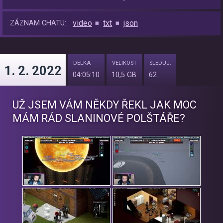
video
txt
json
ZÁZNAM CHATU:
DÉLKA
VELIKOST
SLEDUJ.
1. 2. 2022
04:05:10
10,5 GB
62
UŽ JSEM VÁM NĚKDY ŘEKL JAK MOC
MÁM RÁD SLANINOVÉ POLŠTÁŘE?