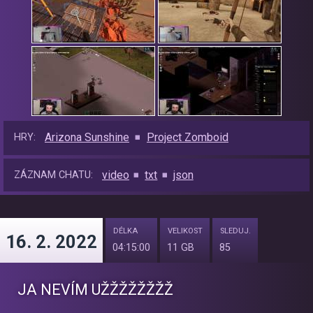
Arizona Sunshine
Project Zomboid
HRY:
video
txt
json
ZÁZNAM CHATU:
DÉLKA
VELIKOST
SLEDUJ.
16. 2. 2022
04:15:00
11 GB
85
JA NEVÍM UŽŽŽŽŽŽŽŽ