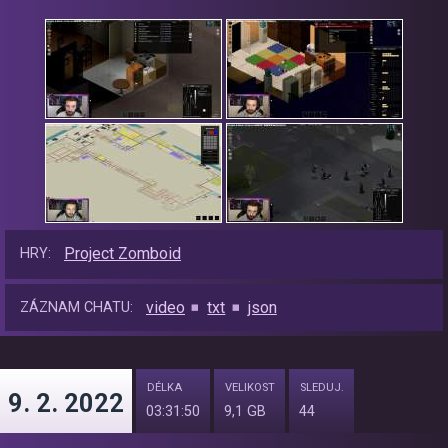
Project Zomboid
HRY:
video
txt
json
ZÁZNAM CHATU:
DÉLKA
VELIKOST
SLEDUJ.
9. 2. 2022
03:31:50
9,1 GB
44