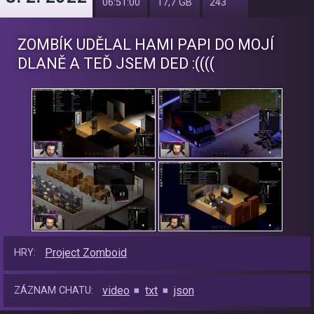
06:51:00
17,7 GB
243
ZOMBÍK UDĚLAL HAMI PAPI DO MOJÍ
DLANĚ A TEĎ JSEM DED :((((
Project Zomboid
HRY:
video
txt
json
ZÁZNAM CHATU: