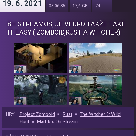
19. 6. 2021
08:06:36
17,6 GB
74
8H STREAMOS, JE VEDRO TAKŽE TAKE
IT EASY ( ZOMBOID,RUST A WITCHER)
Project Zomboid
Rust
The Witcher 3: Wild
HRY:
Hunt
Marbles On Stream