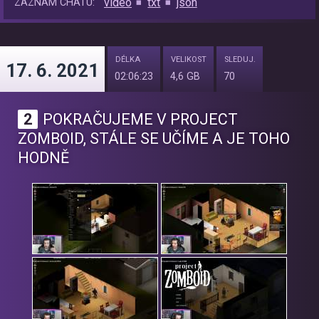
video
txt
json
ZÁZNAM CHATU:
DÉLKA
VELIKOST
SLEDUJ.
17. 6. 2021
02:06:23
4,6 GB
70
2
POKRAČUJEME V PROJECT
ZOMBOID, STÁLE SE UČÍME A JE TOHO
HODNĚ