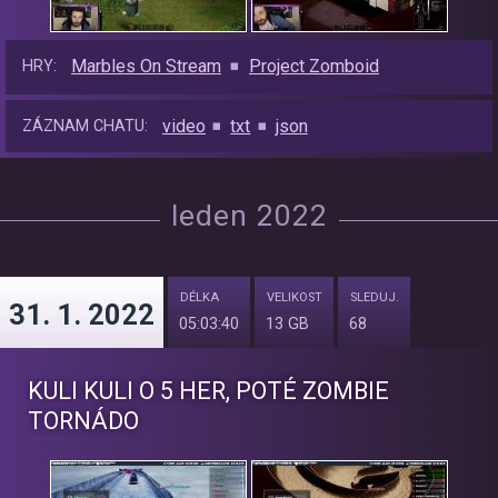
Marbles On Stream
Project Zomboid
HRY:
video
txt
json
ZÁZNAM CHATU:
leden 2022
DÉLKA
VELIKOST
SLEDUJ.
31. 1. 2022
05:03:40
13 GB
68
KULI KULI O 5 HER, POTÉ ZOMBIE
TORNÁDO