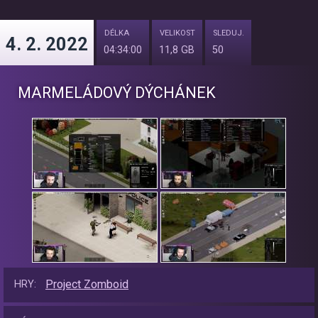
DÉLKA
VELIKOST
SLEDUJ.
4. 2. 2022
04:34:00
11,8 GB
50
MARMELÁDOVÝ DÝCHÁNEK
Project Zomboid
HRY: