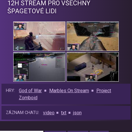
12H STREAM PRO VŠECHNY
ŠPAGETOVÉ LIDI
God of War
Marbles On Stream
Project
HRY:
Zomboid
video
txt
json
ZÁZNAM CHATU: