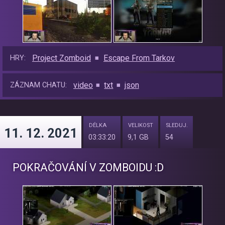
Project Zomboid
Escape From Tarkov
HRY:
video
txt
json
ZÁZNAM CHATU:
DÉLKA
VELIKOST
SLEDUJ.
11. 12. 2021
03:33:20
9,1 GB
54
POKRAČOVÁNÍ V ZOMBOIDU :D