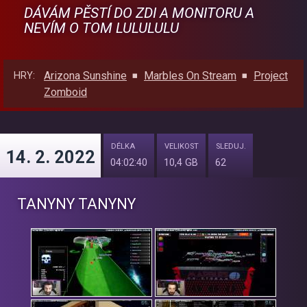
DÁVÁM PĚSTÍ DO ZDI A MONITORU A
NEVÍM O TOM LULULULU
Arizona Sunshine
Marbles On Stream
Project
HRY:
Zomboid
DÉLKA
VELIKOST
SLEDUJ.
14. 2. 2022
04:02:40
10,4 GB
62
TANYNY TANYNY