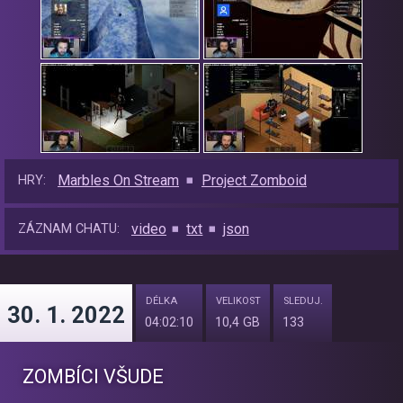
Marbles On Stream
Project Zomboid
HRY:
video
txt
json
ZÁZNAM CHATU:
DÉLKA
VELIKOST
SLEDUJ.
30. 1. 2022
04:02:10
10,4 GB
133
ZOMBÍCI VŠUDE