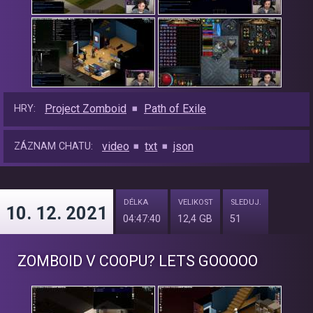
Project Zomboid
Path of Exile
HRY:
video
txt
json
ZÁZNAM CHATU:
DÉLKA
VELIKOST
SLEDUJ.
10. 12. 2021
04:47:40
12,4 GB
51
ZOMBOID V COOPU? LETS GOOOOO