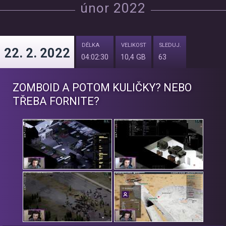
únor 2022
DÉLKA
VELIKOST
SLEDUJ.
22. 2. 2022
04:02:30
10,4 GB
63
ZOMBOID A POTOM KULIČKY? NEBO
TŘEBA FORNITE?