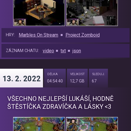
Marbles On Stream
Project Zomboid
HRY:
video
txt
json
ZÁZNAM CHATU:
DÉLKA
VELIKOST
SLEDUJ.
13. 2. 2022
04:54:40
12,7 GB
67
VŠECHNO NEJLEPŠÍ LUKÁŠÍ, HODNĚ
ŠTĚSTÍČKA ZDRAVÍČKA A LÁSKY <3