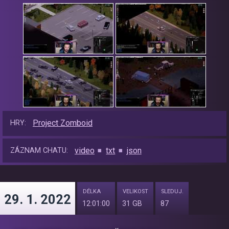
Project Zomboid
HRY:
video
txt
json
ZÁZNAM CHATU:
DÉLKA
VELIKOST
SLEDUJ.
29. 1. 2022
12:01:00
31 GB
87