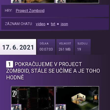
Project Zomboid
HRY:
video
txt
json
ZÁZNAM CHATU:
DÉLKA
VELIKOST
SLEDUJ.
17. 6. 2021
00:07:03
261 MB
19
1
POKRAČUJEME V PROJECT
ZOMBOID, STÁLE SE UČÍME A JE TOHO
HODNĚ