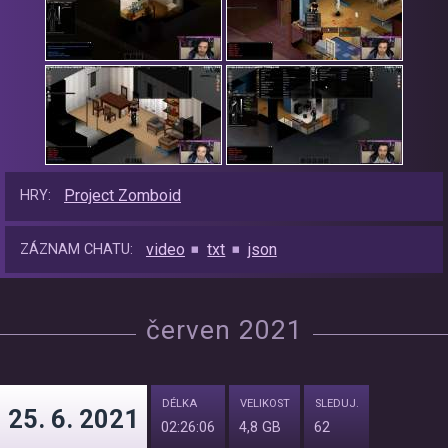
Project Zomboid
HRY:
video
txt
json
ZÁZNAM CHATU:
červen 2021
DÉLKA
VELIKOST
SLEDUJ.
25. 6. 2021
02:26:06
4,8 GB
62