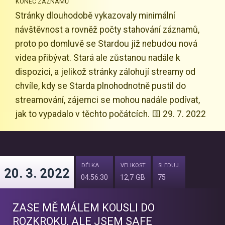
KONEC ZÁZNAMŮ
Stránky dlouhodobě vykazovaly minimální
návštěvnost a rovněž počty stahování záznamů,
proto po domluvě se Stardou již nebudou nová
videa přibývat. Stará ale zůstanou nadále k
dispozici, a jelikož stránky zálohují streamy od
chvíle, kdy se Starda plnohodnotně pustil do
streamování, zájemci se mohou nadále podívat,
jak to vypadalo v těchto počátcích. 🟨 29. 7. 2022
DÉLKA
VELIKOST
SLEDUJ.
20. 3. 2022
04:56:30
12,7 GB
75
ZASE MĚ MÁLEM KOUSLI DO
ROZKROKU, ALE JSEM SAFE