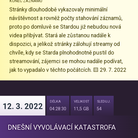
KONEC ZÁZNAMŮ
Stránky dlouhodobě vykazovaly minimální
návštěvnost a rovněž počty stahování záznamů,
proto po domluvě se Stardou již nebudou nová
videa přibývat. Stará ale zůstanou nadále k
dispozici, a jelikož stránky zálohují streamy od
chvíle, kdy se Starda plnohodnotně pustil do
streamování, zájemci se mohou nadále podívat,
jak to vypadalo v těchto počátcích. 🟨 29. 7. 2022
DÉLKA
VELIKOST
SLEDUJ.
12. 3. 2022
04:28:30
11,5 GB
54
DNEŠNÍ VYVOLÁVACÍ KATASTROFA