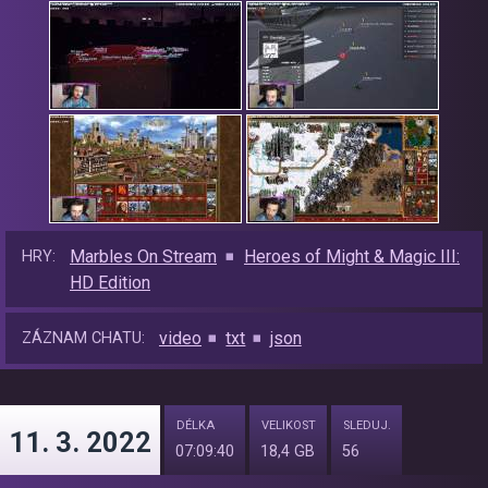
Marbles On Stream
Heroes of Might & Magic III:
HRY:
HD Edition
video
txt
json
ZÁZNAM CHATU:
DÉLKA
VELIKOST
SLEDUJ.
11. 3. 2022
07:09:40
18,4 GB
56