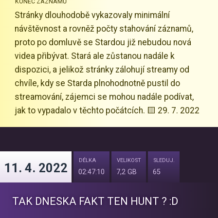
KONEC ZÁZNAMŮ
Stránky dlouhodobě vykazovaly minimální
návštěvnost a rovněž počty stahování záznamů,
proto po domluvě se Stardou již nebudou nová
videa přibývat. Stará ale zůstanou nadále k
dispozici, a jelikož stránky zálohují streamy od
chvíle, kdy se Starda plnohodnotně pustil do
streamování, zájemci se mohou nadále podívat,
jak to vypadalo v těchto počátcích. 🟨 29. 7. 2022
DÉLKA
VELIKOST
SLEDUJ.
11. 4. 2022
02:47:10
7,2 GB
65
TAK DNESKA FAKT TEN HUNT ? :D