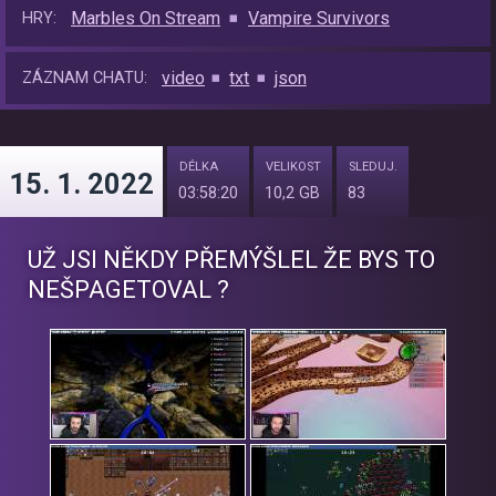
Marbles On Stream
Vampire Survivors
HRY:
video
txt
json
ZÁZNAM CHATU:
DÉLKA
VELIKOST
SLEDUJ.
15. 1. 2022
03:58:20
10,2 GB
83
UŽ JSI NĚKDY PŘEMÝŠLEL ŽE BYS TO
NEŠPAGETOVAL ?