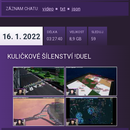
video
txt
json
ZÁZNAM CHATU:
DÉLKA
VELIKOST
SLEDUJ.
16. 1. 2022
03:27:40
8,9 GB
59
KULIČKOVÉ ŠÍLENSTVÍ !DUEL