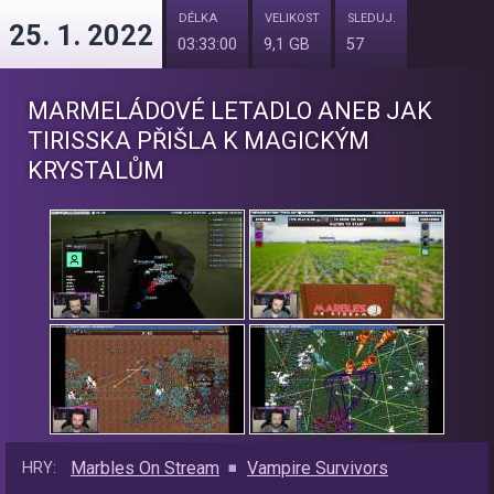
DÉLKA
VELIKOST
SLEDUJ.
25. 1. 2022
03:33:00
9,1 GB
57
MARMELÁDOVÉ LETADLO ANEB JAK
TIRISSKA PŘIŠLA K MAGICKÝM
KRYSTALŮM
Marbles On Stream
Vampire Survivors
HRY: