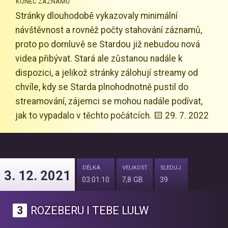
KONEC ZÁZNAMŮ
Stránky dlouhodobě vykazovaly minimální
návštěvnost a rovněž počty stahování záznamů,
proto po domluvě se Stardou již nebudou nová
videa přibývat. Stará ale zůstanou nadále k
dispozici, a jelikož stránky zálohují streamy od
chvíle, kdy se Starda plnohodnotně pustil do
streamování, zájemci se mohou nadále podívat,
jak to vypadalo v těchto počátcích. 🟨 29. 7. 2022
DÉLKA
VELIKOST
SLEDUJ.
3. 12. 2021
03:01:10
7,8 GB
39
3
ROZEBERU I TEBE LULW