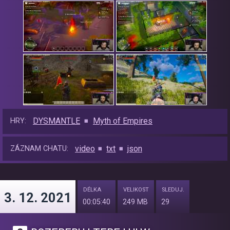
DYSMANTLE
Myth of Empires
HRY:
video
txt
json
ZÁZNAM CHATU:
DÉLKA
VELIKOST
SLEDUJ.
3. 12. 2021
00:05:40
249 MB
29