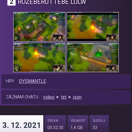
2
ROZEBERU I TEBE LULW
DYSMANTLE
HRY:
video
txt
json
ZÁZNAM CHATU:
DÉLKA
VELIKOST
SLEDUJ.
3. 12. 2021
00:32:30
1,4 GB
33